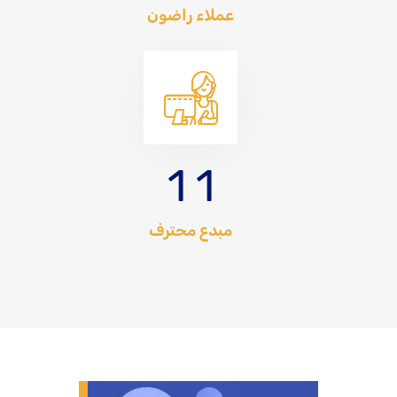
عملاء راضون
1
1
مبدع محترف