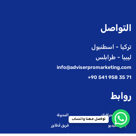
التواصل
تركيا - اسطنبول
ليبيا - طرابلس
info@adviserpromarketing.com
71 35 958 541 90+
روابط
تصميم الجرافيك
المدونة
تواصل معنا واتساب
إنتاج الفيديو
فريق أدفايزر
أدفايزر استديو
أعمالنا