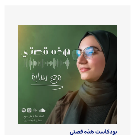
بودكاست هذه قصتي