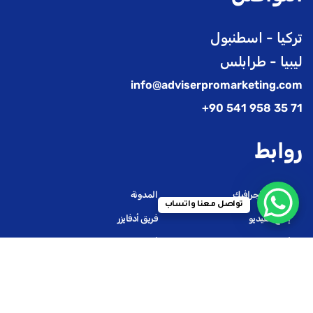
تركيا - اسطنبول
ليبيا - طرابلس
info@adviserpromarketing.com
71 35 958 541 90+
روابط
تصميم الجرافيك
المدونة
تواصل معنا واتساب
إنتاج الفيديو
فريق أدفايزر
أدفايزر استديو
أعمالنا
تسويق إلكتروني
سياسة الخصوصية
برمجة المواقع الإلكترونية